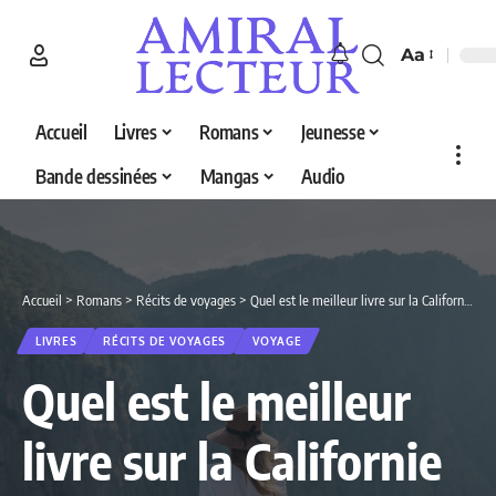
Aa
Accueil
Livres
Romans
Jeunesse
Bande dessinées
Mangas
Audio
Accueil
>
Romans
>
Récits de voyages
>
Quel est le meilleur livre sur la Californie en 2026 ? Découvrez nos 5 sélections
LIVRES
RÉCITS DE VOYAGES
VOYAGE
Quel est le meilleur
livre sur la Californie