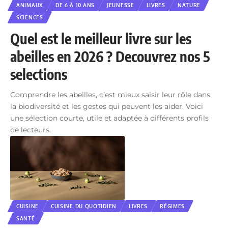
ANIMAUX
DE 6 À 10 ANS
JEUNESSE
LIVRES
NATURE
SCIENCES
Quel est le meilleur livre sur les
abeilles en 2026 ? Decouvrez nos 5
selections
Comprendre les abeilles, c’est mieux saisir leur rôle dans
la biodiversité et les gestes qui peuvent les aider. Voici
une sélection courte, utile et adaptée à différents profils
de lecteurs.
CUISINE
CUISINE DU QUOTIDIEN
LIVRES
RÉGIMES
SANTÉ