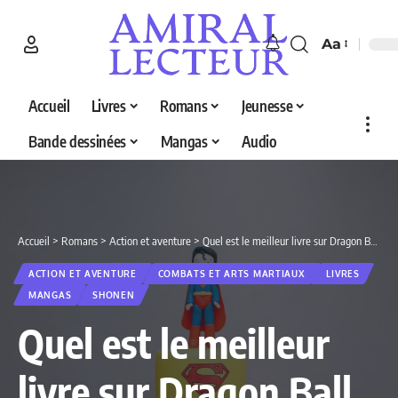
Aa
Accueil
Livres
Romans
Jeunesse
Bande dessinées
Mangas
Audio
Accueil
>
Romans
>
Action et aventure
>
Quel est le meilleur livre sur Dragon Ball en 2026 ? Découvrez nos 5 sélections
ACTION ET AVENTURE
COMBATS ET ARTS MARTIAUX
LIVRES
MANGAS
SHONEN
Quel est le meilleur
livre sur Dragon Ball