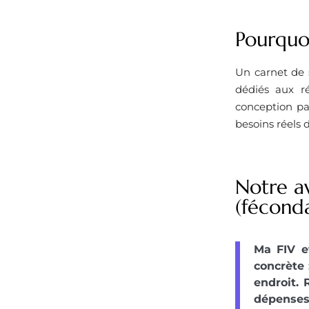
Pourquoi
Un carnet de 
dédiés aux ré
conception par
besoins réels 
Notre av
(féconda
Ma FIV e
concrète
endroit. 
dépenses 