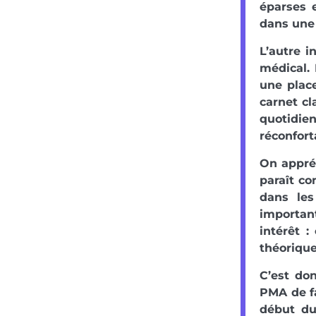
éparses 
dans une 
L’autre i
médical. 
une place
carnet cl
quotidie
réconfort
On appréc
paraît co
dans les
important
intérêt 
théorique
C’est don
PMA de fa
début du