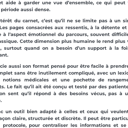
et aide à garder une vue d’ensemble, ce qui peut 
période aussi dense.
ntérêt du carnet, c’est qu’il ne se limite pas à un 
Les pages consacrées aux ressentis, à la détente e
 à l’aspect émotionnel du parcours, souvent diffici
assique. Cette dimension plus humaine le rend plus v
n, surtout quand on a besoin d’un support à la fo
ant.
ie aussi son format pensé pour être facile à prend
mplet sans être inutilement compliqué, avec un lexi
 notions médicales et une pochette de rangeme
s. Le fait qu’il ait été conçu et testé par des patien
: on sent qu’il répond à des besoins vécus, pas à
.
c un outil bien adapté à celles et ceux qui veulen
çon claire, structurée et discrète. Il peut être partic
 protocole, pour centraliser les informations et s