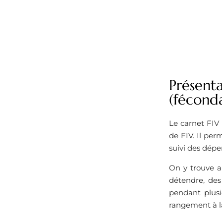
Présenta
(féconda
Le carnet FIV 
de FIV. Il per
suivi des dépe
On y trouve a
détendre, des
pendant plus
rangement à l