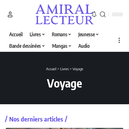
Accueil
Livres
Romans
Jeunesse
Bande dessinées
Mangas
Audio
Accueil
>
Livres
>
Voyage
Voyage
Nos derniers articles