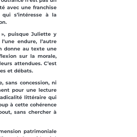
l’outrance n’est pas un
té avec une franchise
qui s’intéresse à la
on.
», puisque Juliette y
’une endure, l’autre
ion donne au texte une
flexion sur la morale,
leurs attendues. C’est
es et débats.
de, sans concession, ni
ment pour une lecture
icalité littéraire qui
coup à cette cohérence
out, sans chercher à
dimension patrimoniale