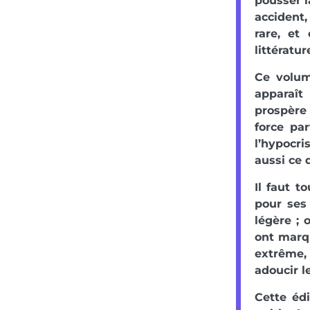
pousser l
accident
rare, et
littératu
Ce volum
apparaît
prospère 
force par
l’hypocri
aussi ce 
Il faut t
pour ses
légère ; 
ont marqu
extrême,
adoucir l
Cette édi