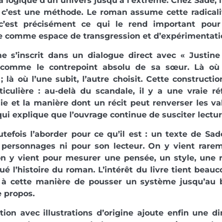
a logique d’un univers jusqu’à l’extrême. Chez Sade, 
, c’est une méthode. Le roman assume cette radicali
 c’est précisément ce qui le rend important pour 
re comme espace de transgression et d’expérimentati
e s’inscrit dans un dialogue direct avec « Justine 
 comme le contrepoint absolu de sa sœur. Là où l
; là où l’une subit, l’autre choisit. Cette construct
ticulière : au-delà du scandale, il y a une vraie ré
sie et la manière dont un récit peut renverser les va
qui explique que l’ouvrage continue de susciter lectur
outefois l’aborder pour ce qu’il est : un texte de Sa
 personnages ni pour son lecteur. On y vient rare
on y vient pour mesurer une pensée, un style, une rad
é l’histoire du roman. L’intérêt du livre tient beau
 à cette manière de pousser un système jusqu’au b
e propos.
tion avec illustrations d’origine ajoute enfin une 