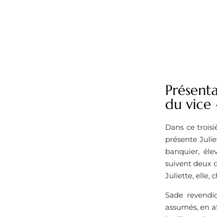
Présenta
du vice 
Dans ce troisi
présente Julie
banquier, éle
suivent deux d
Juliette, elle, 
Sade revendi
assumés, en af