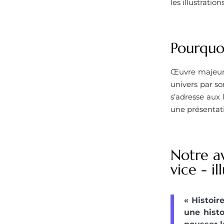
les illustration
Pourquoi
Œuvre majeure
univers par so
s’adresse aux 
une présentatio
Notre av
vice - il
« Histoir
une histo