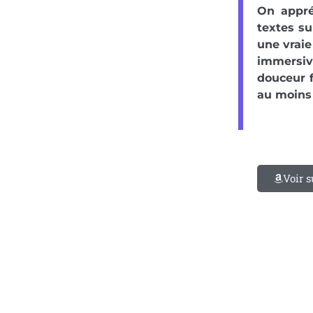
On appréc
textes su
une vraie
immersive
douceur f
au moins 
Voir 