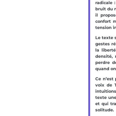
radicale 
bruit du 
il propo
confort m
tension i
Le texte s
gestes ré
la liber
densité,
perdre d
quand on 
Ce n’est 
voix de T
intuition
texte une
et qui tr
solitude.