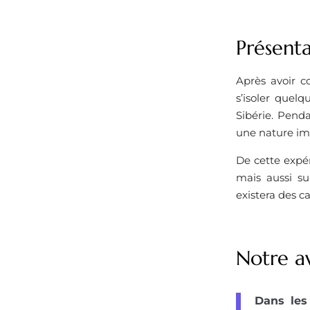
Présenta
Après avoir c
s’isoler quel
Sibérie. Penda
une nature imm
De cette expér
mais aussi sur
existera des c
Notre av
Dans les 