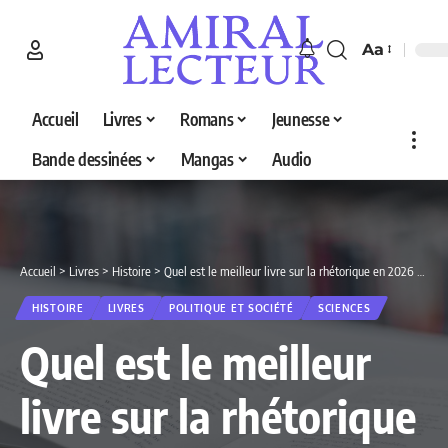
Aa
Accueil
Livres
Romans
Jeunesse
Bande dessinées
Mangas
Audio
Accueil
>
Livres
>
Histoire
>
Quel est le meilleur livre sur la rhétorique en 2026 ? Decouvrez nos 5 selections
HISTOIRE
LIVRES
POLITIQUE ET SOCIÉTÉ
SCIENCES
Quel est le meilleur
livre sur la rhétorique