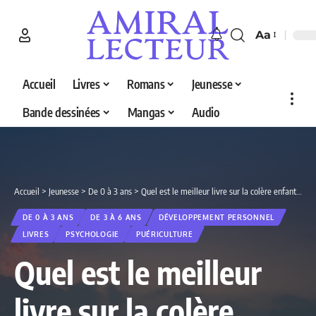
Aa
Accueil
Livres
Romans
Jeunesse
Bande dessinées
Mangas
Audio
Accueil
>
Jeunesse
>
De 0 à 3 ans
>
Quel est le meilleur livre sur la colère enfant en 2026 ? Decouvrez nos 5 selections
DE 0 À 3 ANS
DE 3 À 6 ANS
DÉVELOPPEMENT PERSONNEL
LIVRES
PSYCHOLOGIE
PUÉRICULTURE
Quel est le meilleur
livre sur la colère