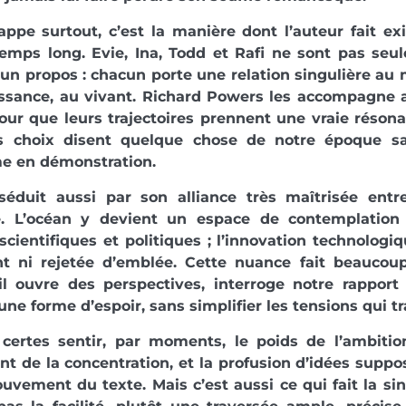
appe surtout, c’est la manière dont l’auteur fait e
temps long. Evie, Ina, Todd et Rafi ne sont pas seu
’un propos : chacun porte une relation singulière au 
issance, au vivant. Richard Powers les accompagne
our que leurs trajectoires prennent une vraie réso
s choix disent quelque chose de notre époque s
me en démonstration.
 séduit aussi par son alliance très maîtrisée entr
re. L’océan y devient un espace de contemplation 
scientifiques et politiques ; l’innovation technologi
t ni rejetée d’emblée. Cette nuance fait beaucoup
il ouvre des perspectives, interroge notre rapport 
 une forme d’espoir, sans simplifier les tensions qui t
certes sentir, par moments, le poids de l’ambitio
 de la concentration, et la profusion d’idées suppos
uvement du texte. Mais c’est aussi ce qui fait la sing