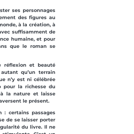
xister ses personnages
lement des figures au
monde, à la création, à
 avec suffisamment de
nance humaine, et pour
ans que le roman se
e réflexion et beauté
autant qu’un terrain
que n’y est ni célébrée
 pour la richesse du
à la nature et laisse
raversent le présent.
n : certains passages
e de se laisser porter
ularité du livre. Il ne