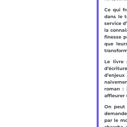
Ce qui fr
dans le 
service d
la conna
finesse p
que leur
transfor
Le livre
d’écritu
d’enjeux 
naïvemen
roman : 
affleurer
On peut 
demandent
par le mo