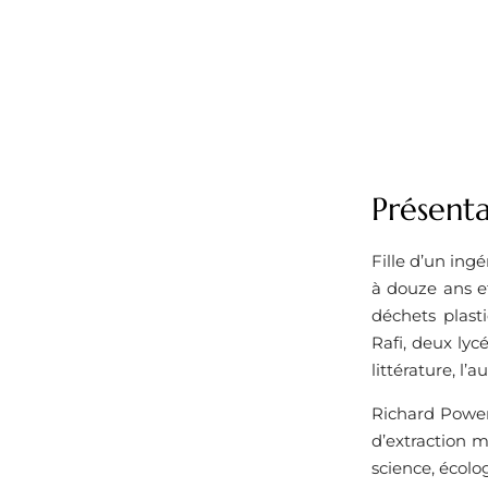
Présenta
Fille d’un ing
à douze ans et
déchets plast
Rafi, deux lyc
littérature, l’au
Richard Power
d’extraction m
science, écolo