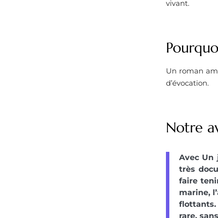
vivant.
Pourquoi
Un roman ample
d’évocation.
Notre av
Avec Un 
très doc
faire ten
marine, l’
flottants
rare, san