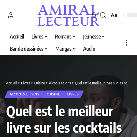
Aa
Accueil
Livres
Romans
Jeunesse
Bande dessinées
Mangas
Audio
Accueil
>
Livres
>
Cuisine
>
Alcools et vins
>
Quel est le meilleur livre sur les cocktails en 2026 ? Découvrez nos 5 sélections
ALCOOLS ET VINS
CUISINE
LIVRES
Quel est le meilleur
livre sur les cocktails