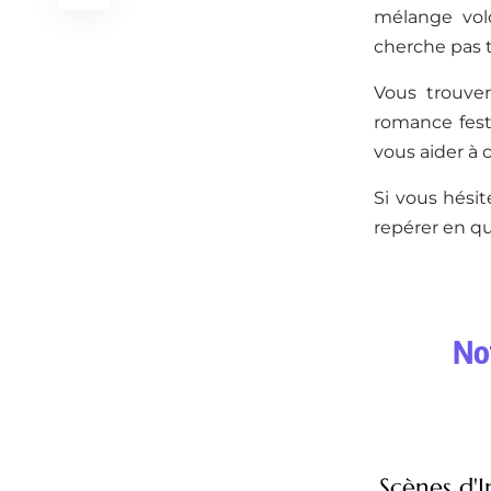
mélange volo
cherche pas 
Vous trouver
romance festi
vous aider à c
Si vous hésit
repérer en qu
Not
Scènes d'I