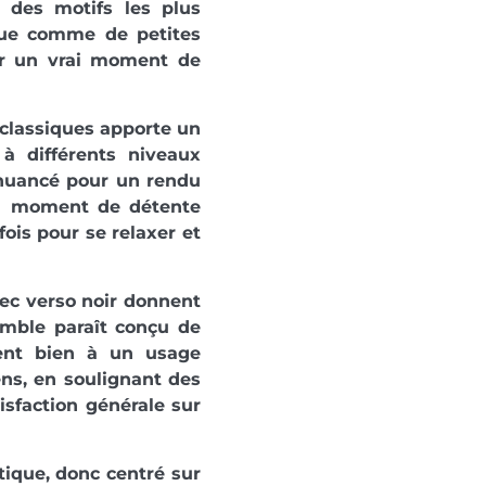
t des motifs les plus
que comme de petites
er un vrai moment de
 classiques apporte un
à différents niveaux
s nuancé pour un rendu
un moment de détente
ois pour se relaxer et
vec verso noir donnent
emble paraît conçu de
ient bien à un usage
ens, en soulignant des
tisfaction générale sur
atique, donc centré sur