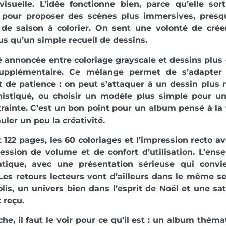
visuelle. L’idée fonctionne bien, parce qu’elle sor
 pour proposer des scènes plus immersives, pres
 de saison à colorier. On sent une volonté de cré
us qu’un simple recueil de dessins.
é annoncée entre coloriage grayscale et dessins plus
supplémentaire. Ce mélange permet de s’adapter 
t de patience : on peut s’attaquer à un dessin plu
histiqué, ou choisir un modèle plus simple pour 
rainte. C’est un bon point pour un album pensé à la f
uler un peu la créativité.
 122 pages, les 60 coloriages et l’impression recto a
ession de volume et de confort d’utilisation. L’ens
atique, avec une présentation sérieuse qui conv
 Les retours lecteurs vont d’ailleurs dans le même s
olis, un univers bien dans l’esprit de Noël et une sa
 reçu.
he, il faut le voir pour ce qu’il est : un album thém