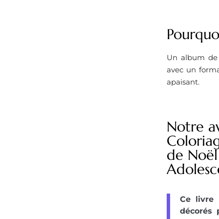
Pourquoi
Un album de c
avec un forma
apaisant.
Notre av
Coloriag
de Noël 
Adolesc
Ce livre
décorés 