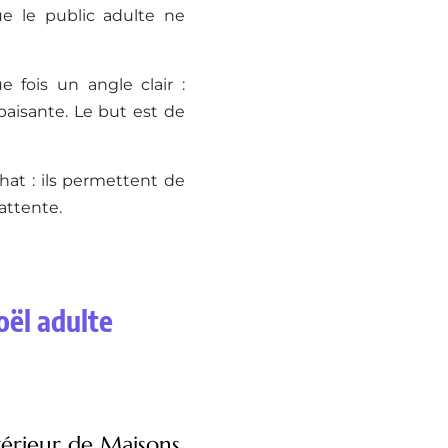
e le public adulte ne
e fois un angle clair :
paisante. Le but est de
chat : ils permettent de
attente.
oël adulte
térieur de Maisons