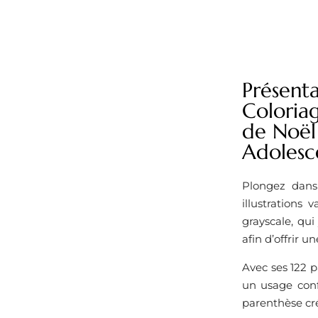
Présenta
Coloriag
de Noël 
Adolesc
Plongez dans
illustrations 
grayscale, qui
afin d’offrir u
Avec ses 122 p
un usage conf
parenthèse cré