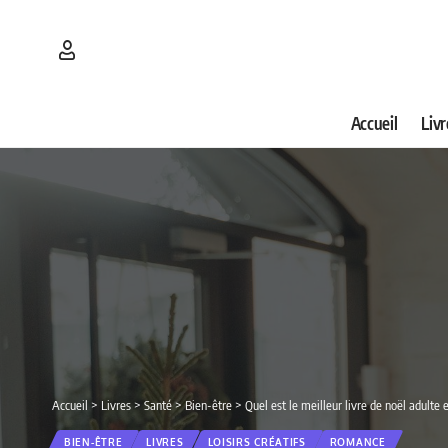
Accueil
Livr
Accueil
>
Livres
>
Santé
>
Bien-être
>
Quel est le meilleur livre de noël adulte
BIEN-ÊTRE
LIVRES
LOISIRS CRÉATIFS
ROMANCE