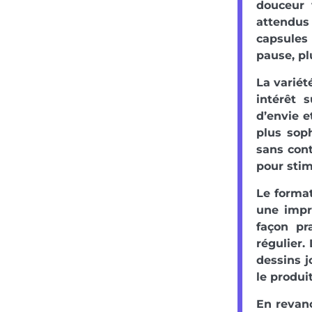
douceur 
attendus
capsules
pause, pl
La variét
intérêt 
d’envie e
plus sop
sans cont
pour stim
Le format
une impr
façon pr
régulier.
dessins j
le produit
En revanc