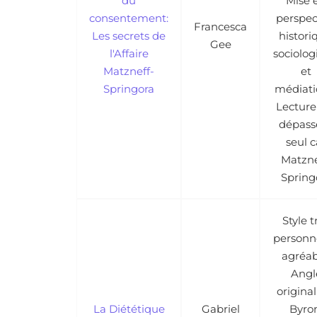
du
Mise 
consentement:
perspec
Francesca
Les secrets de
histori
Gee
l'Affaire
sociolog
Matzneff-
et
Springora
médiati
Lecture
dépass
seul c
Matzne
Spring
Style t
personne
agréab
Angl
original
La Diététique
Gabriel
Byro