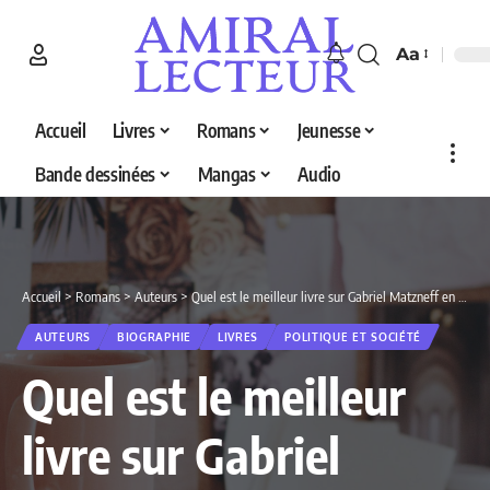
Aa
Accueil
Livres
Romans
Jeunesse
Bande dessinées
Mangas
Audio
Accueil
>
Romans
>
Auteurs
>
Quel est le meilleur livre sur Gabriel Matzneff en 2026 ? Découvrez nos 2 sélections
AUTEURS
BIOGRAPHIE
LIVRES
POLITIQUE ET SOCIÉTÉ
Quel est le meilleur
livre sur Gabriel