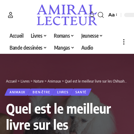
Aa
Accueil
Livres
Romans
Jeunesse
Bande dessinées
Mangas
Audio
Accueil
>
Livres
>
Nature
>
Animaux
>
Quel est le meilleur livre sur les Chihuahuas en 2026 ? Découvrez nos 5 sélections
ANIMAUX
BIEN-ÊTRE
LIVRES
SANTÉ
Quel est le meilleur
livre sur les