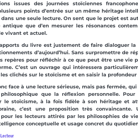
tions issues des journées stoïciennes francophone
lusieurs points d’entrée sur un même héritage intel
r dans une seule lecture. On sent que le projet est a
e antique que d’en mesurer les résonances contemp
e vivant et actuel.
apports du livre est justement de faire dialoguer l
ionnements d’aujourd’hui. Sans surpromettre de répo
 repères pour réfléchir à ce que peut être une vie 
erme. C’est un ouvrage qui intéressera particulièr
les clichés sur le stoïcisme et en saisir la profondeur 
nc face à une lecture sérieuse, mais pas fermée, qui 
é philosophique que la réflexion personnelle. Pour
r le stoïcisme, à la fois fidèle à son héritage et a
raine, c’est une proposition très convaincante
 pour les lecteurs attirés par les philosophies de vi
ntelligence conceptuelle et usage concret du quotidien
aLecteur