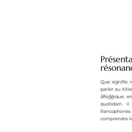
Présenta
résonan
Que signifie 
parler au XXIe
პრაქტique, en
quotidien. I
francophones o
comprendre la 