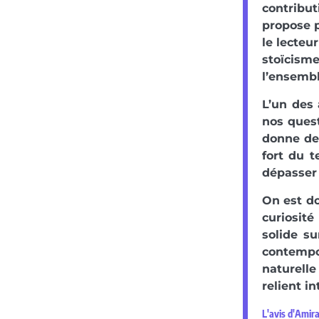
contribu
propose p
le lecteu
stoïcism
l’ensembl
L’un des 
nos quest
donne des
fort du t
dépasser 
On est do
curiosit
solide su
contempo
naturelle
relient i
L'avis d'Amir