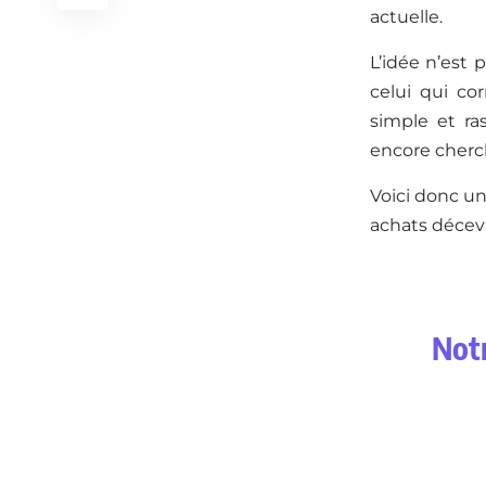
actuelle.
L’idée n’est 
celui qui co
simple et ras
encore cherch
Voici donc une
achats décev
Notr