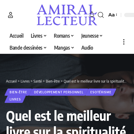
Aa
Accueil
Livres
Romans
Jeunesse
Bande dessinées
Mangas
Audio
Accueil
>
Livres
>
Santé
>
Bien-être
>
Quel est le meilleur livre sur la spiritualité en 2026 ? Découvrez nos 5 sélections
BIEN-ÊTRE
DÉVELOPPEMENT PERSONNEL
ESOTÉRISME
LIVRES
Quel est le meilleur
livre sur la spiritualité