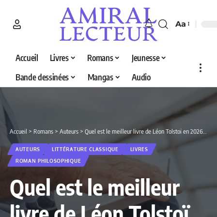
Aa
Accueil
Livres
Romans
Jeunesse
Bande dessinées
Mangas
Audio
Accueil
>
Romans
>
Auteurs
>
Quel est le meilleur livre de Léon Tolstoï en 2026 ? Découvrez nos 5 sélections
AUTEURS
LITTÉRATURE CLASSIQUE
LIVRES
ROMAN PHILOSOPHIQUE
Quel est le meilleur
livre de Léon Tolstoï