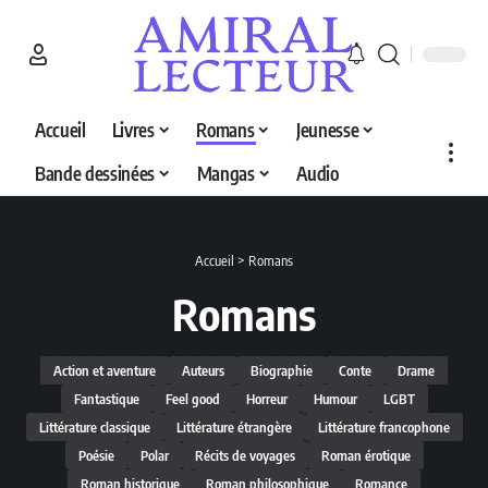
Accueil
Livres
Romans
Jeunesse
Bande dessinées
Mangas
Audio
Accueil
>
Romans
Romans
Action et aventure
Auteurs
Biographie
Conte
Drame
Fantastique
Feel good
Horreur
Humour
LGBT
Littérature classique
Littérature étrangère
Littérature francophone
Poésie
Polar
Récits de voyages
Roman érotique
Roman historique
Roman philosophique
Romance