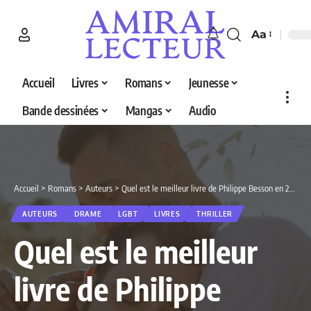
Aa
Accueil
Livres
Romans
Jeunesse
Bande dessinées
Mangas
Audio
Accueil
>
Romans
>
Auteurs
>
Quel est le meilleur livre de Philippe Besson en 2026 ? Voici notre top 5
AUTEURS
DRAME
LGBT
LIVRES
THRILLER
Quel est le meilleur
livre de Philippe