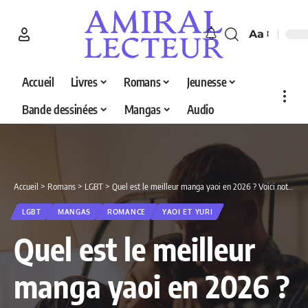
Aa
Accueil
Livres
Romans
Jeunesse
Bande dessinées
Mangas
Audio
Accueil
>
Romans
>
LGBT
>
Quel est le meilleur manga yaoi en 2026 ? Voici notre sélection de 3 one shot
LGBT
MANGAS
ROMANCE
YAOI ET YURI
Quel est le meilleur
manga yaoi en 2026 ?