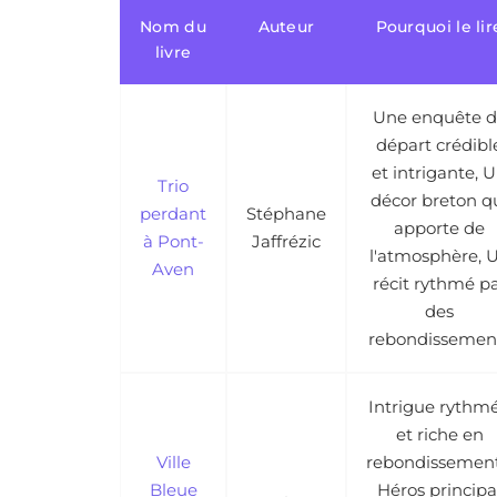
Nom du
Auteur
Pourquoi le lir
livre
Une enquête d
départ crédibl
et intrigante, 
Trio
décor breton q
perdant
Stéphane
apporte de
à Pont-
Jaffrézic
l'atmosphère, 
Aven
récit rythmé p
des
rebondissemen
Intrigue rythm
et riche en
Ville
rebondissement
Bleue
Héros principa