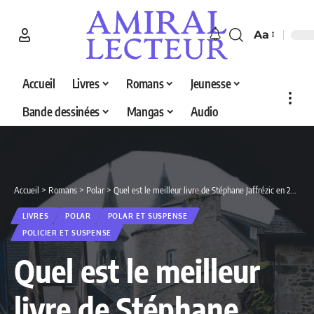
Aa
Accueil
Livres
Romans
Jeunesse
Bande dessinées
Mangas
Audio
Accueil
>
Romans
>
Polar
>
Quel est le meilleur livre de Stéphane Jaffrézic en 2026 ? Découvrez nos 2 sélections
LIVRES
POLAR
POLAR ET SUSPENSE
POLICIER ET SUSPENSE
Quel est le meilleur
livre de Stéphane