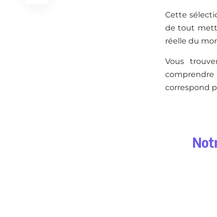
Cette sélecti
de tout mett
réelle du mo
Vous trouv
comprendre à 
correspond pa
Notr