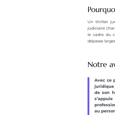
Pourquoi
Un thriller j
judiciaire cha
le cadre du c
dépasse largem
Notre a
Avec ce 
juridique
de son h
s’appuie
professio
au person