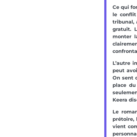
Ce qui fo
le confl
tribunal,
gratuit. 
monter l
clairem
confronta
L’autre i
peut avo
On sent q
place du
seulemen
Keera dis
Le roman
prétoire,
vient com
personna