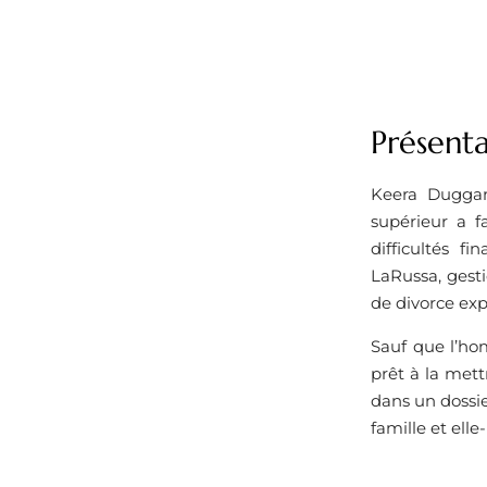
Présent
Keera Duggan
supérieur a f
difficultés f
LaRussa, gest
de divorce expl
Sauf que l’ho
prêt à la mett
dans un dossie
famille et ell