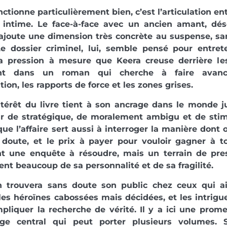
nctionne particulièrement bien, c’est l’articulation ent
it intime. Le face-à-face avec un ancien amant, dé
 ajoute une dimension très concrète au suspense, sa
Le dossier criminel, lui, semble pensé pour entret
a pression à mesure que Keera creuse derrière le
ent dans un roman qui cherche à faire avance
tion, les rapports de force et les zones grises.
ntérêt du livre tient à son ancrage dans le monde ju
ir de stratégique, de moralement ambigu et de stimu
ue l’affaire sert aussi à interroger la manière dont 
 doute, et le prix à payer pour vouloir gagner à to
t une enquête à résoudre, mais un terrain de pres
ent beaucoup de sa personnalité et de sa fragilité.
 trouvera sans doute son public chez ceux qui aim
 les héroïnes cabossées mais décidées, et les intrigu
pliquer la recherche de vérité. Il y a ici une prom
ge central qui peut porter plusieurs volumes. 