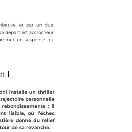
mbative, et par un duel
de départ est accrocheur,
n promet un suspense qui
n 1
 installe un thriller
trajectoire personnelle
 rebondissements : il
t lisible, où l’échec
atière donne du relief
tour de sa revanche.