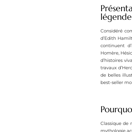
Présenta
légende
Considéré comm
d’Edith Hamil
continuent d
Homère, Hésiod
d’histoires vi
travaux d’Herc
de belles illu
best-seller mo
Pourquoi
Classique de r
mythologie acce