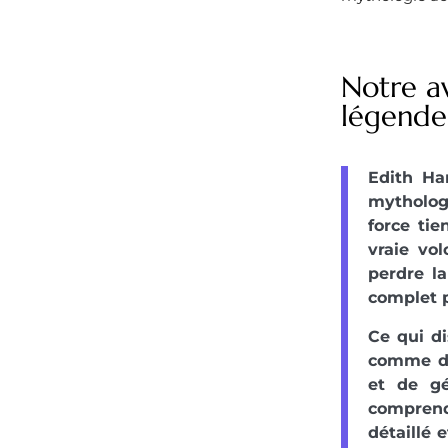
Notre av
légende
Edith Ha
mytholog
force tie
vraie vol
perdre la
complet p
Ce qui di
comme de
et de gé
comprend
détaillé 