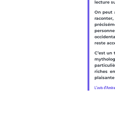
lecture s
On peut a
raconter,
précisém
personne
occident
reste acc
C’est un 
mytholo
particul
riches e
plaisante
L'avis d'Amir