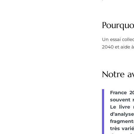
Pourquoi
Un essai colle
2040 et aide à
Notre a
France 2
souvent r
Le livre
d’analys
fragment
très vari