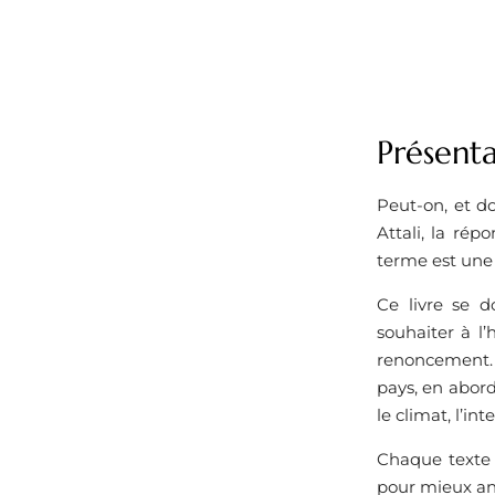
Présent
Peut-on, et do
Attali, la rép
terme est une
Ce livre se d
souhaiter à l
renoncement. À
pays, en abord
le climat, l’int
Chaque texte o
pour mieux an