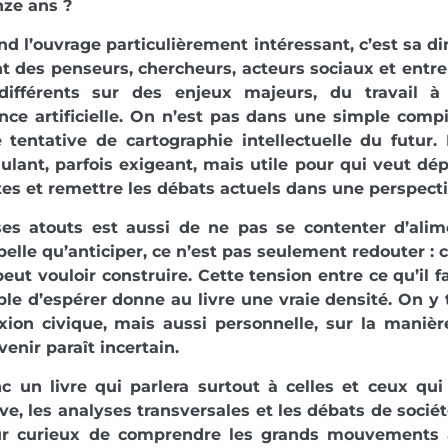
nze ans ?
nd l’ouvrage particulièrement intéressant, c’est sa d
t des penseurs, chercheurs, acteurs sociaux et entrep
différents sur des enjeux majeurs, du travail à 
gence artificielle. On n’est pas dans une simple compi
 tentative de cartographie intellectuelle du futur.
mulant, parfois exigeant, mais utile pour qui veut dé
s et remettre les débats actuels dans une perspecti
ses atouts est aussi de ne pas se contenter d’alime
pelle qu’anticiper, ce n’est pas seulement redouter : c’
peut vouloir construire. Cette tension entre ce qu’il fa
ble d’espérer donne au livre une vraie densité. On y 
xion civique, mais aussi personnelle, sur la manièr
venir paraît incertain.
c un livre qui parlera surtout à celles et ceux qu
ve, les analyses transversales et les débats de sociét
ur curieux de comprendre les grands mouvements à