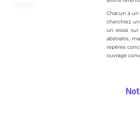
avons retenu 
Chacun a un a
cherchiez un
un essai sur
abstraite, m
repères concr
ouvrage conv
Notr