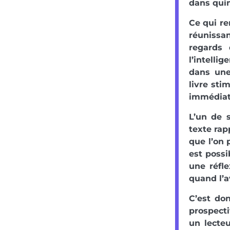
dans qui
Ce qui re
réunissan
regards 
l’intelli
dans une
livre sti
immédiate
L’un de 
texte rap
que l’on 
est possi
une réfle
quand l’a
C’est don
prospecti
un lecte