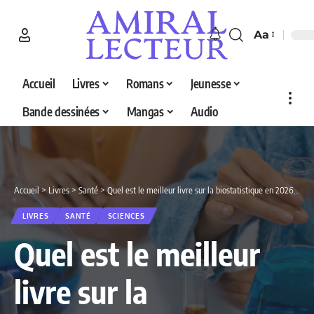
Aa
Accueil
Livres
Romans
Jeunesse
Bande dessinées
Mangas
Audio
Accueil
>
Livres
>
Santé
>
Quel est le meilleur livre sur la biostatistique en 2026 ? Decouvrez nos 4 selections
LIVRES
SANTÉ
SCIENCES
Quel est le meilleur
livre sur la