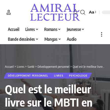
Aa
Accueil
Livres
Romans
Jeunesse
Bande dessinées
Mangas
Audio
Accueil
>
Livres
>
Santé
>
Développement personnel
>
Quel est le meilleur livre sur le MBTI en 2026 ? Découvrez nos 5 sélections
DÉVELOPPEMENT PERSONNEL
LIVRES
PSYCHOLOGIE
Quel est le meilleur
livre sur le MBTI en