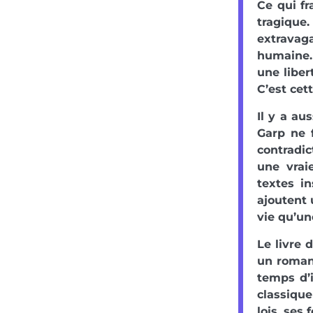
Ce qui fr
tragiqu
extravaga
humaine.
une liber
C’est cet
Il y a au
Garp ne 
contradi
une vrai
textes in
ajoutent 
vie qu’un
Le livre 
un roman 
temps d’i
classique
lois, ses 