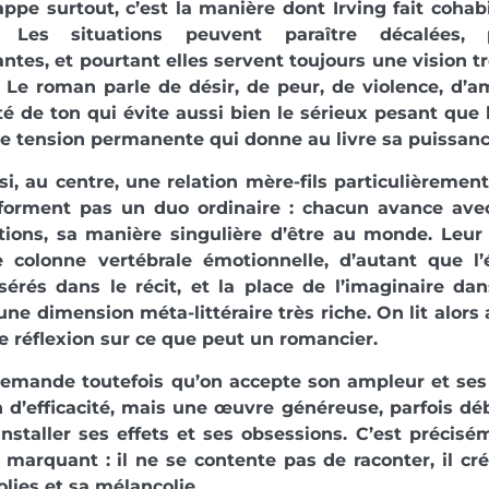
appe surtout, c’est la manière dont Irving fait cohab
e. Les situations peuvent paraître décalées, 
ntes, et pourtant elles servent toujours une vision trè
 Le roman parle de désir, de peur, de violence, d’a
té de ton qui évite aussi bien le sérieux pesant que 
te tension permanente qui donne au livre sa puissanc
ssi, au centre, une relation mère-fils particulièreme
forment pas un duo ordinaire : chacun avance avec
ctions, sa manière singulière d’être au monde. Leu
e colonne vertébrale émotionnelle, d’autant que l’
sérés dans le récit, et la place de l’imaginaire da
une dimension méta-littéraire très riche. On lit alors
e réflexion sur ce que peut un romancier.
demande toutefois qu’on accepte son ampleur et ses
d’efficacité, mais une œuvre généreuse, parfois dé
nstaller ses effets et ses obsessions. C’est précisé
 marquant : il ne se contente pas de raconter, il 
folies et sa mélancolie.