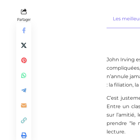
Les meilleur
Partager
John Irving e
compliquées, 
n’annule jamai
: la filiation, 
C’est justem
Entre un cl
sur l’amitié
prendre “le 
lecture.