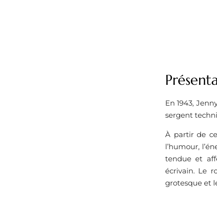
Présent
En 1943, Jenny
sergent techni
À partir de c
l’humour, l’én
tendue et aff
écrivain. Le r
grotesque et l