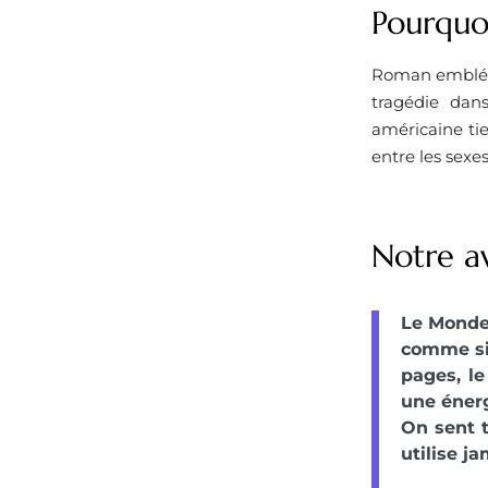
Pourquoi
Roman embléma
tragédie dans
américaine tie
entre les sexe
Notre a
Le Monde 
comme si 
pages, l
une énerg
On sent t
utilise j