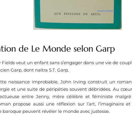
ation de Le Monde selon Garp
 Fields veut un enfant sans s’engager dans une vie de couple.
cien Garp, dont naîtra S.T. Garp.
ette naissance improbable, John Irving construit un roman 
ergie et une suite de péripéties souvent débridées. Au cœur du
ectueuse entre Jenny, mère célèbre et féministe malgré e
oman propose aussi une réflexion sur l’art, l’imaginaire et 
e baroque peuvent révéler le monde avec justesse.