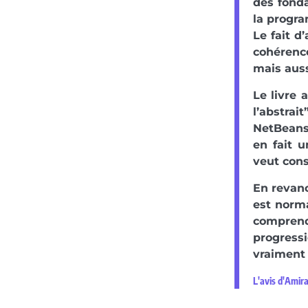
des fond
la progra
Le fait d
cohérenc
mais auss
Le livre 
l’abstra
NetBeans
en fait u
veut cons
En revanc
est norma
comprend
progressi
vraiment 
L'avis d'Amir