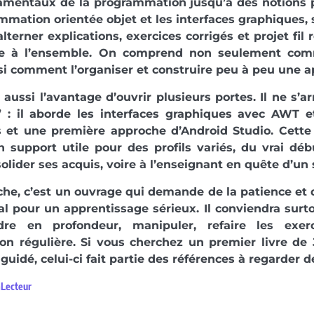
amentaux de la programmation jusqu’à des notions
mmation orientée objet et les interfaces graphiques, 
’alterner explications, exercices corrigés et projet fi
e à l’ensemble. On comprend non seulement comm
i comment l’organiser et construire peu à peu une a
a aussi l’avantage d’ouvrir plusieurs portes. Il ne s’
it” : il aborde les interfaces graphiques avec AWT 
 et une première approche d’Android Studio. Cette
n support utile pour des profils variés, du vrai déb
olider ses acquis, voire à l’enseignant en quête d’un 
he, c’est un ouvrage qui demande de la patience et de
l pour un apprentissage sérieux. Il conviendra surt
re en profondeur, manipuler, refaire les exer
on régulière. Si vous cherchez un premier livre de 
guidé, celui-ci fait partie des références à regarder d
aLecteur