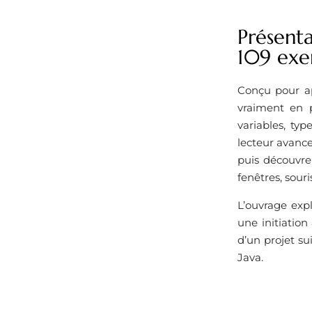
Présenta
109 exer
Conçu pour ap
vraiment en 
variables, typ
lecteur avance
puis découvre
fenêtres, sour
L’ouvrage exp
une initiatio
d’un projet su
Java.