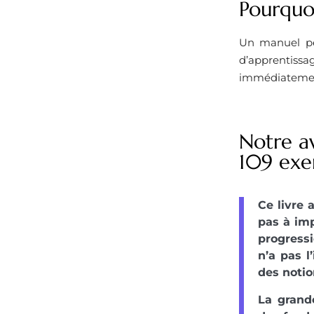
Pourquoi
Un manuel péd
d’apprentissag
immédiatement
Notre av
109 exer
Ce livre 
pas à imp
progressi
n’a pas l
des noti
La grande