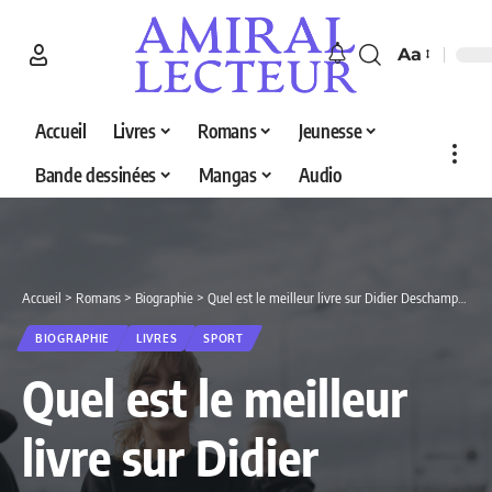
Aa
Accueil
Livres
Romans
Jeunesse
Bande dessinées
Mangas
Audio
Accueil
>
Romans
>
Biographie
>
Quel est le meilleur livre sur Didier Deschamps en 2026 ? Découvrez nos 2 sélections
BIOGRAPHIE
LIVRES
SPORT
Quel est le meilleur
livre sur Didier