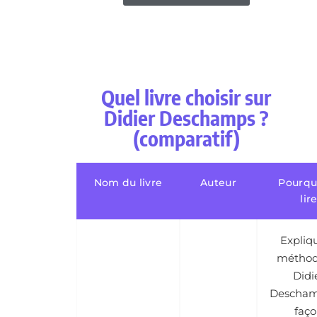
Quel livre choisir sur
Didier Deschamps ?
(comparatif)
Nom du livre
Auteur
Pourqu
lir
Expliqu
méthod
Didi
Descham
faç