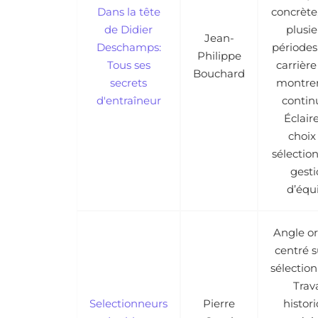
Dans la tête
concrète,
de Didier
plusie
Jean-
Deschamps:
périodes
Philippe
Tous ses
carrière
Bouchard
secrets
montre
d'entraîneur
continu
Éclaire
choix
sélection
gest
d’équ
Angle or
centré s
sélection
Trava
Selectionneurs
Pierre
histor