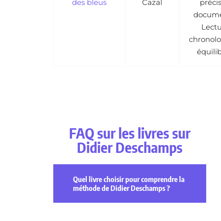
des bleus
Cazal
précis
docume
Lect
chronol
équili
FAQ sur les livres sur
Didier Deschamps
Quel livre choisir pour comprendre la
méthode de Didier Deschamps ?