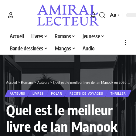
Aa
Accueil
Livres
Romans
Jeunesse
Bande dessinées
Mangas
Audio
Accueil
>
Romans
>
Auteurs
>
Quel est le meilleur livre de Ian Manook en 2026 ? Découvrez nos 3 sélections
AUTEURS
LIVRES
POLAR
RÉCITS DE VOYAGES
THRILLER
Quel est le meilleur
livre de Ian Manook