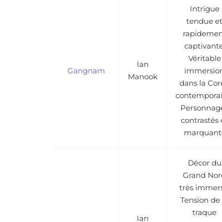
Intrigue
tendue e
rapidemen
captivante
Véritable
Ian
Gangnam
immersio
Manook
dans la Cor
contemporai
Personnag
contrastés 
marquant
Décor du
Grand Nor
très immers
Tension de 
traque
Ian