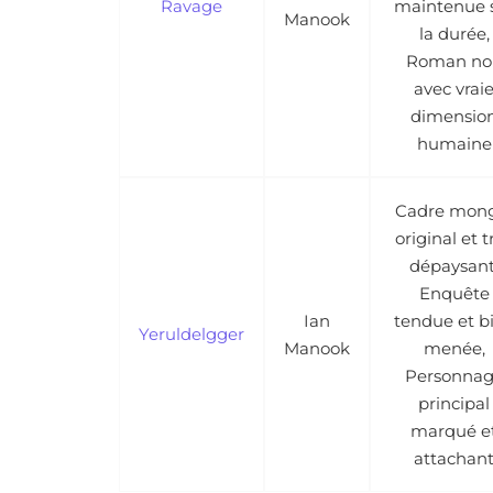
Ravage
maintenue 
Manook
la durée,
Roman noi
avec vrai
dimensio
humaine
Cadre mon
original et t
dépaysant
Enquête
Ian
tendue et b
Yeruldelgger
Manook
menée,
Personna
principal
marqué e
attachan