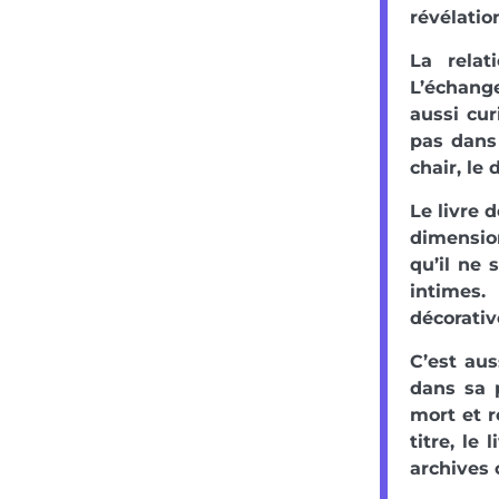
révélatio
La relat
L’échang
aussi cur
pas dans
chair, le
Le livre 
dimensio
qu’il ne 
intimes.
décorativ
C’est au
dans sa p
mort et r
titre, le
archives 