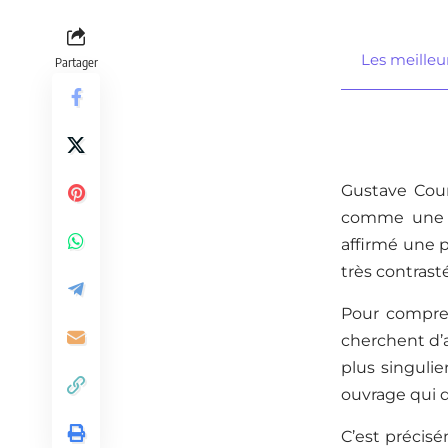
Les meilleu
Partager
Gustave Cour
comme une fi
affirmé une p
très contrast
Pour compren
cherchent d’a
plus singulie
ouvrage qui d
C’est précisé