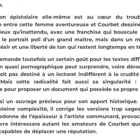
n.
ion épistolaire elle-même est au cœur du troub
e entre cette femme aventureuse et Courbet dessine
ieux qu’inattendu, avec une franchise qui bouscule 
 le portrait poli d’un grand maître, mais dans un m
 désir et une liberté de ton qui restent longtemps en t
demande toutefois un certain goût pour les textes diffi
n quasi pornographique peut surprendre, voire dérou
soit pas destiné à un lectorat indifférent à la crudi
 Mais cette radicalité fait aussi sa singularité : 
e pour proposer un document qui possède sa propre 
ssi un ouvrage précieux pour son apport historique.
leine complexité, il corrige les versions trop sage
edonne de l’épaisseur à l’artiste communard, provoca
 livre intéressera autant les amateurs de Courbet q
capables de déplacer une réputation.