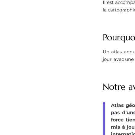
Il est accompa
la cartographi
Pourquoi
Un atlas annu
jour, avec un
Notre a
Atlas géo
pas d’une
force tie
mis à jo
internatio