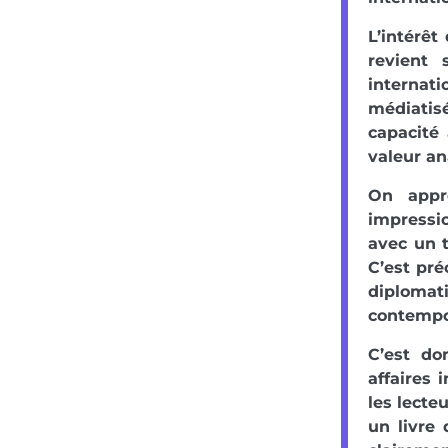
L’intérêt
revient 
internat
médiatisé
capacité 
valeur an
On appr
impressi
avec un t
C’est pré
diplomat
contempo
C’est do
affaires 
les lecte
un livre 