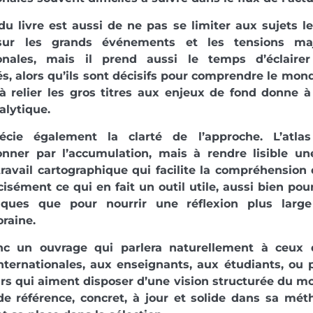
 du livre est aussi de ne pas se limiter aux sujets les
sur les grands événements et les tensions maj
ionales, mais il prend aussi le temps d’éclair
s, alors qu’ils sont décisifs pour comprendre le mond
à relier les gros titres aux enjeux de fond donne 
alytique.
écie également la clarté de l’approche. L’atl
onner par l’accumulation, mais à rendre lisible un
ravail cartographique qui facilite la compréhension 
cisément ce qui en fait un outil utile, aussi bien pou
iques que pour nourrir une réflexion plus large
raine.
nc un ouvrage qui parlera naturellement à ceux q
internationales, aux enseignants, aux étudiants, ou
urs qui aiment disposer d’une vision structurée du m
de référence, concret, à jour et solide dans sa mét