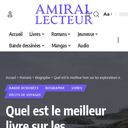
Aa
Accueil
Livres
Romans
Jeunesse
Bande dessinées
Mangas
Audio
Accueil
>
Romans
>
Biographie
>
Quel est le meilleur livre sur les explorateurs en 2026 ? Découvrez nos 5 sélections
BANDE DESSINÉES
BIOGRAPHIE
LIVRES
RÉCITS DE VOYAGES
Quel est le meilleur
livre sur les