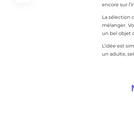
encore sur l’i
La sélection 
mélanger. Vou
un bel objet q
L’idée est si
un adulte, se