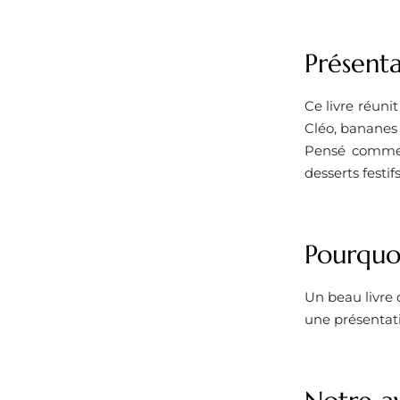
Présenta
Ce livre réuni
Cléo, bananes 
Pensé comme u
desserts festif
Pourquoi
Un beau livre d
une présentati