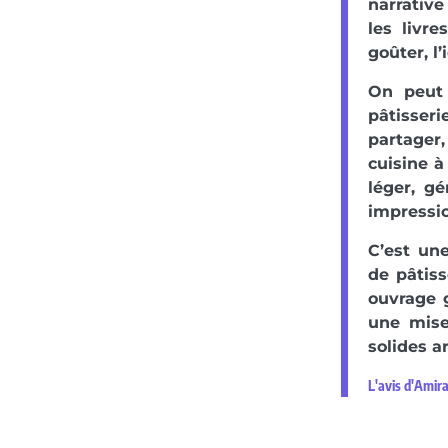
narrative
les livr
goûter, l
On peut 
pâtisseri
partager,
cuisine à
léger, g
impressi
C’est un
de pâtiss
ouvrage 
une mise
solides a
L'avis d'Amir