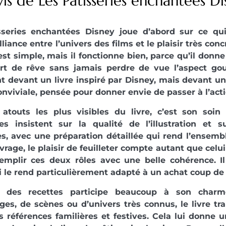
is de Les Pâtisseries enchantées D
sseries enchantées Disney joue d’abord sur ce qu
alliance entre l’univers des films et le plaisir très conc
est simple, mais il fonctionne bien, parce qu’il donn
art de rêve sans jamais perdre de vue l’aspect go
 devant un livre inspiré par Disney, mais devant un
onviviale, pensée pour donner envie de passer à l’acti
atouts les plus visibles du livre, c’est son soin 
les insistent sur la qualité de l’illustration et 
s, avec une préparation détaillée qui rend l’ensemb
vrage, le plaisir de feuilleter compte autant que celui 
emplir ces deux rôles avec une belle cohérence. Il
i le rend particulièrement adapté à un achat coup d
 des recettes participe beaucoup à son charme
es, de scènes ou d’univers très connus, le livre t
s références familières et festives. Cela lui donne u