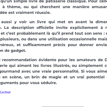
 qu’un simple livre de pâtisserie classique. Pour cel
es à thème, ou qui cherchent une manière amusa
’idée est vraiment réussie.
aussi y voir un livre qui met en avant la dime
e. La description officielle invite explicitement à r
 et c’est probablement là qu’il prend tout son sens
 plusieurs, ou dans une utilisation occasionnelle mai
énéreux, et suffisamment précis pour donner envie
on de gadget.
e recommandation évidente pour les amateurs de Di
erie qui aiment les livres illustrés, ou simplement
gourmand avec une vraie personnalité. Si vous aimez
 en scène, un brin de magie et un vrai potentiel 
rguments pour vous séduire.
aLecteur