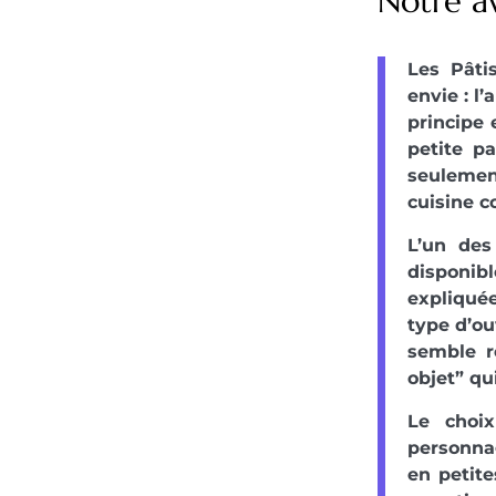
Notre av
Les Pâti
envie : l’
principe 
petite p
seulement
cuisine c
L’un des 
disponib
expliquée
type d’ou
semble r
objet” qu
Le choix
personnag
en petite