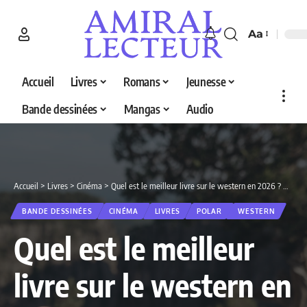
Aa
Accueil
Livres
Romans
Jeunesse
Bande dessinées
Mangas
Audio
Accueil
>
Livres
>
Cinéma
>
Quel est le meilleur livre sur le western en 2026 ? Decouvrez nos 5 selections
BANDE DESSINÉES
CINÉMA
LIVRES
POLAR
WESTERN
Quel est le meilleur
livre sur le western en