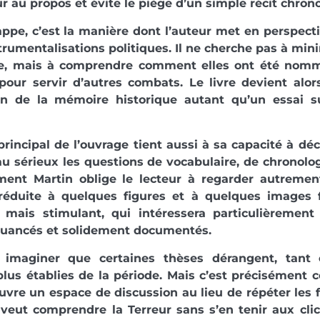
ur au propos et évite le piège d’un simple récit chron
appe, c’est la manière dont l’auteur met en perspecti
strumentalisations politiques. Il ne cherche pas à min
de, mais à comprendre comment elles ont été nommé
pour servir d’autres combats. Le livre devient alor
ion de la mémoire historique autant qu’un essai su
 principal de l’ouvrage tient aussi à sa capacité à dé
u sérieux les questions de vocabulaire, de chronologi
ment Martin oblige le lecteur à regarder autremen
réduite à quelques figures et à quelques images f
, mais stimulant, qui intéressera particulièremen
nuancés et solidement documentés.
imaginer que certaines thèses dérangent, tant 
plus établies de la période. Mais c’est précisément c
l ouvre un espace de discussion au lieu de répéter les 
veut comprendre la Terreur sans s’en tenir aux clic