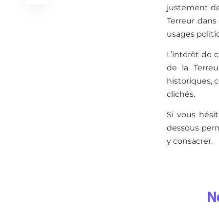
justement deu
Terreur dans l
usages politi
L’intérêt de 
de la Terreur
historiques, 
clichés.
Si vous hésit
dessous perme
y consacrer.
No