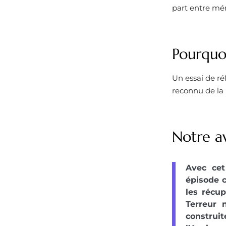
part entre mém
Pourquoi
Un essai de ré
reconnu de la 
Notre av
Avec cet
épisode c
les récup
Terreur 
construi