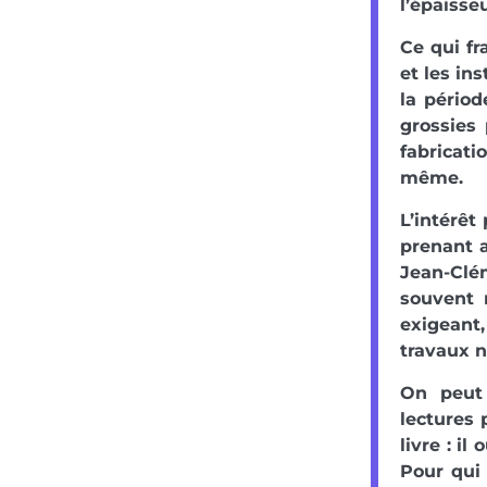
l’épaisse
Ce qui fr
et les in
la pério
grossies 
fabricat
même.
L’intérêt
prenant a
Jean-Clé
souvent 
exigeant
travaux 
On peut 
lectures 
livre : i
Pour qui 