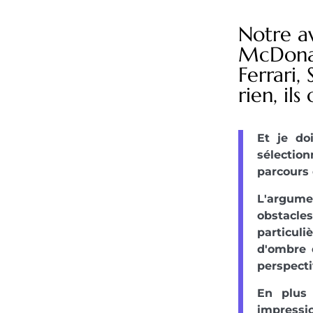
Notre a
McDonal
Ferrari,
rien, il
Et je do
sélectio
parcours 
L'argume
obstacles
particul
d'ombre d
perspecti
En plus 
impressio