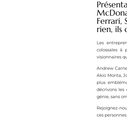
Présent
McDonal
Ferrari,
rien, il
Les entrepren
colossales à 
visionnaires q
Andrew Carnegi
Akio Morita, J
plus emblémat
décrivons les 
génie, sans om
Rejoignez-no
ces personnes 