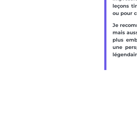
leçons ti
ou pour c
Je recomm
mais auss
plus emb
une pers
légendair