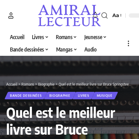
Aa
Accueil
Livres
Romans
Jeunesse
Bande dessinées
Mangas
Audio
Accueil
>
Romans
>
Biographie
>
Quel est le meilleur livre sur Bruce Springsteen en 2026 ? Découvrez nos 4 sélections
BANDE DESSINÉES
BIOGRAPHIE
LIVRES
MUSIQUE
Quel est le meilleur
livre sur Bruce