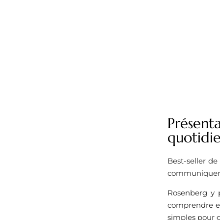
Présent
quotidi
Best-seller de
communiquer a
Rosenberg y p
comprendre et 
simples pour g