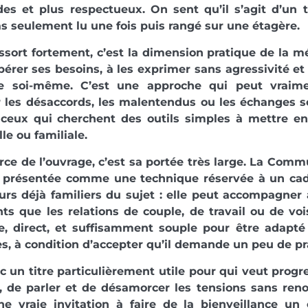
des et plus respectueux. On sent qu’il s’agit d’un
pas seulement lu une fois puis rangé sur une étagère.
ssort fortement, c’est la dimension pratique de la mé
érer ses besoins, à les exprimer sans agressivité et 
e soi-même. C’est une approche qui peut vraime
 les désaccords, les malentendus ou les échanges s
t ceux qui cherchent des outils simples à mettre e
le ou familiale.
orce de l’ouvrage, c’est sa portée très large. La Com
s présentée comme une technique réservée à un cad
urs déjà familiers du sujet : elle peut accompagner 
ts que les relations de couple, de travail ou de vois
e, direct, et suffisamment souple pour être adapté
es, à condition d’accepter qu’il demande un peu de pr
c un titre particulièrement utile pour qui veut prog
, de parler et de désamorcer les tensions sans reno
ne vraie invitation à faire de la bienveillance un 