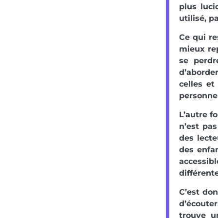
plus luci
utilisé, 
Ce qui re
mieux rep
se perdr
d’aborder
celles e
personnel
L’autre f
n’est pa
des lecte
des enfan
accessibl
différent
C’est don
d’écouter
trouve u