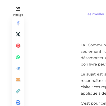
Les meilleu
Partager
La Communic
seulement u
désamorcer u
bon livre peut
Le sujet est
reconnaître 
claire : ces 
applique à de
C’est pour cel