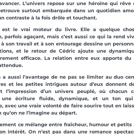
’avancer. L’univers repose sur une héroïne qui rêve 
retrouve surtout embarquée dans un quotidien amo
un contraste à la fois drôle et touchant.
 est le vrai moteur du livre. Elle a quelque cho
, parfois agaçant, mais c’est aussi ce qui la rend vi
 son travail et à son entourage dessine un personn
ctions, et le retour de Cédric ajoute une dynamiq
èrement efficace. La relation entre eux apporte du 
attendue.
 a aussi l’avantage de ne pas se limiter au duo cen
es et les petites intrigues autour d’eux donnent de
nt l’impression d’un univers peuplé, où chacun 
 une écriture fluide, dynamique, et un ton qu
e, avec une vraie volonté de faire sourire tout en la
 qu’on ne l’imagine au départ.
tement ce mélange entre fraîcheur, humour et petit
 son intérêt. On n’est pas dans une romance spectac