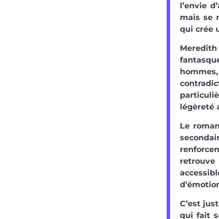
l’envie d
mais se 
qui crée 
Meredith
fantasque
hommes, à
contradi
particuli
légèreté 
Le roman
secondair
renforce
retrouve
accessibl
d’émotion
C’est jus
qui fait