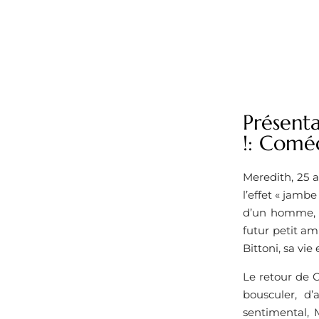
Présenta
!: Comé
Meredith, 25 
l’effet « jamb
d’un homme, ma
futur petit am
Bittoni, sa vi
Le retour de C
bousculer, d
sentimental, 