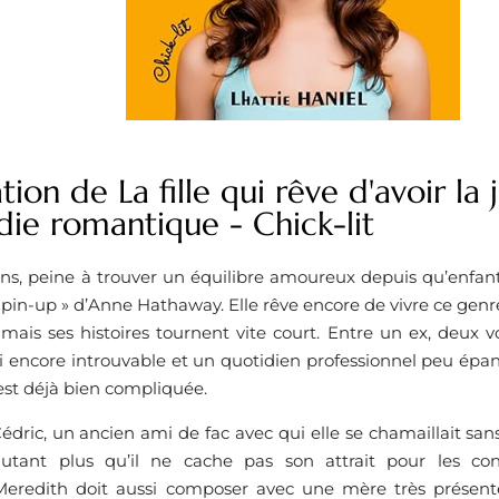
tion de La fille qui rêve d'avoir l
die romantique - Chick-lit
ans, peine à trouver un équilibre amoureux depuis qu’enfant
e pin-up » d’Anne Hathaway. Elle rêve encore de vivre ce genr
is ses histoires tournent vite court. Entre un ex, deux vo
i encore introuvable et un quotidien professionnel peu épa
e est déjà bien compliquée.
édric, un ancien ami de fac avec qui elle se chamaillait sans
’autant plus qu’il ne cache pas son attrait pour les c
Meredith doit aussi composer avec une mère très présente