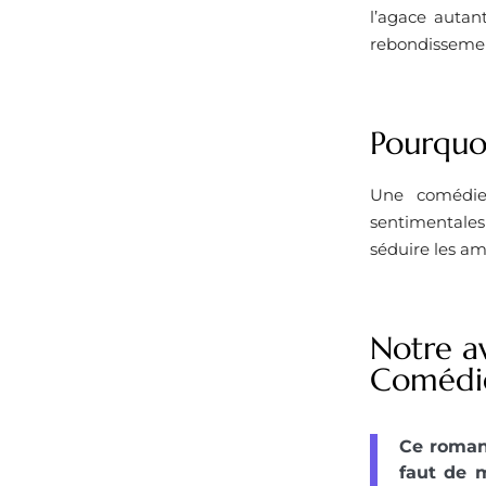
l’agace autan
rebondisseme
Pourquoi
Une comédie 
sentimentales
séduire les a
Notre av
Comédie
Ce roman 
faut de 