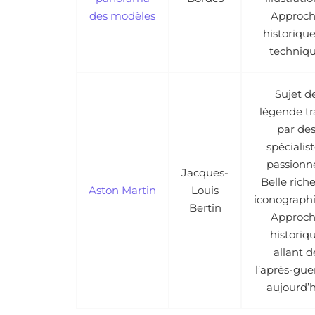
des modèles
Approc
historique
techniq
Sujet d
légende tr
par de
spécialis
passionn
Jacques-
Belle rich
Aston Martin
Louis
iconograph
Bertin
Approc
historiq
allant d
l’après-gue
aujourd’