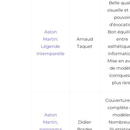
Belle qual
visuelle et 
pouvoi
d’évocati
Aston
Bon équili
Martin:
Arnaud
entre
Légende
Taquet
esthétique
intemporelle
informatio
Mise en a
de modèl
iconiques
plus rar
Couverture
complète 
Aston
modèles
Martin,
Didier
Nombreu
panorama
Bordes
illustratio