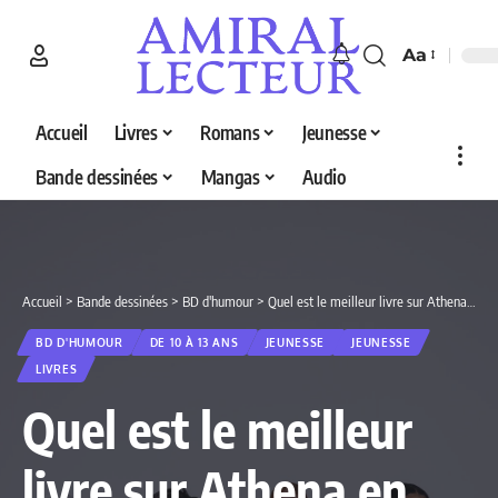
Aa
Accueil
Livres
Romans
Jeunesse
Bande dessinées
Mangas
Audio
Accueil
>
Bande dessinées
>
BD d'humour
>
Quel est le meilleur livre sur Athena en 2026 ? Découvrez nos 5 sélections
BD D'HUMOUR
DE 10 À 13 ANS
JEUNESSE
JEUNESSE
LIVRES
Quel est le meilleur
livre sur Athena en