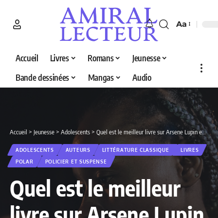
Aa
Accueil
Livres
Romans
Jeunesse
Bande dessinées
Mangas
Audio
Accueil
>
Jeunesse
>
Adolescents
>
Quel est le meilleur livre sur Arsene Lupin en 2026 ? Découvrez nos 5 sélections
ADOLESCENTS
AUTEURS
LITTÉRATURE CLASSIQUE
LIVRES
POLAR
POLICIER ET SUSPENSE
Quel est le meilleur
livre sur Arsene Lupin