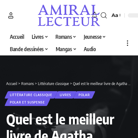
Aa
Accueil
Livres
Romans
Jeunesse
Bande dessinées
Mangas
Audio
Accueil
>
Romans
>
Littérature classique
>
Quel est le meilleur livre de Agatha Christie en 2026 ? Découvrez nos 5 sélections
LITTÉRATURE CLASSIQUE
LIVRES
POLAR
POLAR ET SUSPENSE
Quel est le meilleur
livre de Agatha