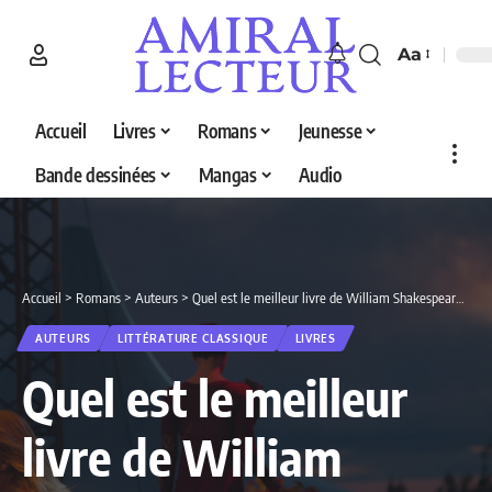
Aa
Accueil
Livres
Romans
Jeunesse
Bande dessinées
Mangas
Audio
Accueil
>
Romans
>
Auteurs
>
Quel est le meilleur livre de William Shakespeare en 2026 ? Découvrez nos 3 sélections
AUTEURS
LITTÉRATURE CLASSIQUE
LIVRES
Quel est le meilleur
livre de William