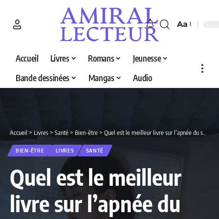
Aa
Accueil
Livres
Romans
Jeunesse
Bande dessinées
Mangas
Audio
Accueil
>
Livres
>
Santé
>
Bien-être
>
Quel est le meilleur livre sur l’apnée du sommeil en 2026 ? Découvrez nos 3 sélections
BIEN-ÊTRE
LIVRES
SANTÉ
Quel est le meilleur
livre sur l’apnée du