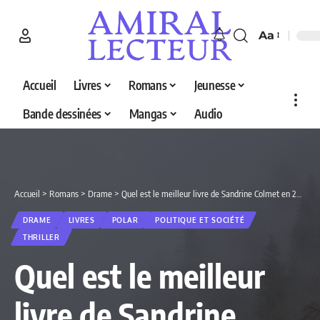
Aa
Accueil
Livres
Romans
Jeunesse
Bande dessinées
Mangas
Audio
Accueil
>
Romans
>
Drame
>
Quel est le meilleur livre de Sandrine Colmet en 2026 ? Découvrez nos 5 sélections
DRAME
LIVRES
POLAR
POLITIQUE ET SOCIÉTÉ
THRILLER
Quel est le meilleur
livre de Sandrine