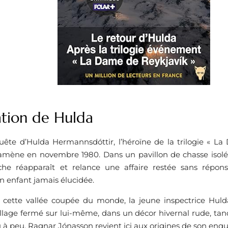
ation de Hulda
ête d’Hulda Hermannsdóttir, l’héroïne de la trilogie « La
mène en novembre 1980. Dans un pavillon de chasse isolé 
he réapparaît et relance une affaire restée sans répons
un enfant jamais élucidée.
cette vallée coupée du monde, la jeune inspectrice Huld
illage fermé sur lui-même, dans un décor hivernal rude, ta
u à peu. Ragnar Jónasson revient ici aux origines de son enquê