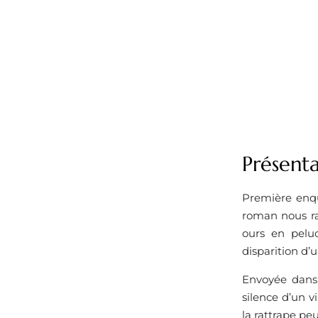
Présent
Première enqu
roman nous ra
ours en peluc
disparition d’
Envoyée dans 
silence d’un v
la rattrape pe