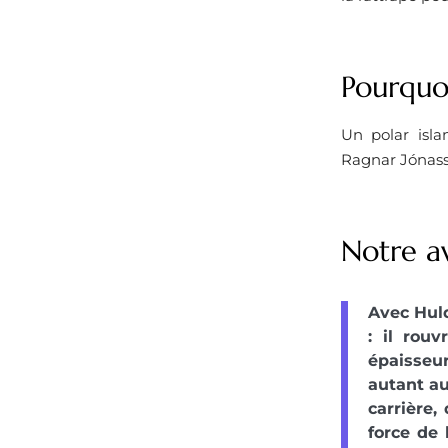
Pourquoi
Un polar isl
Ragnar Jónasso
Notre a
Avec Hul
: il rou
épaisseur
autant au
carrière,
force de 