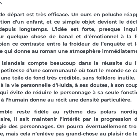
.
de départ est très efficace. Un ours en peluche réap
ition d’un enfant, et ce simple objet devient le déc
depuis longtemps. L’idée est forte, presque inqui
ur quelque chose de banal et d’émotionnel à la f
bien ce contraste entre la froideur de l’enquête e
 ce qui donne au roman une atmosphère immédiateme
 islandais compte beaucoup dans la réussite du liv
la petitesse d’une communauté où tout le monde se con
 une toile de fond très crédible, sans folklore inutile.
 à la vie personnelle d’Hulda, à ses doutes, à son coup
qui évite de réduire le personnage à sa seule foncti
 à l’humain donne au récit une densité particulière.
emble reste fidèle au rythme des polars nordi
aire, il sait maintenir l’intérêt par la progression 
gie des personnages. On pourra éventuellement tro
e, mais cela n’enlève pas grand-chose au plaisir de l