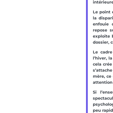
intérieure
Le point 
la dispar
enfouie 
repose s
exploite 
dossier,
Le cadre
l’hiver, 
cela crée
s’attache
mère, ce 
attention
Si l’ens
spectacul
psycholo
peu rapid