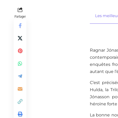
Les meilleu
Partager
Ragnar Jónas
contemporain
enquêtes fro
autant que l
C’est précis
Hulda, la Tr
Jónasson po
héroïne forte
La bonne nouv