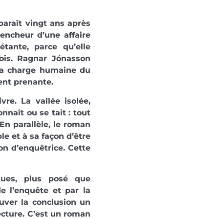
paraît vingt ans après
lencheur d’une affaire
étante, parce qu’elle
ois. Ragnar Jónasson
t la charge humaine du
nt prenante.
re. La vallée isolée,
naît ou se tait : tout
 En parallèle, le roman
le et à sa façon d’être
on d’enquêtrice. Cette
ques, plus posé que
de l’enquête et par la
uver la conclusion un
ecture. C’est un roman