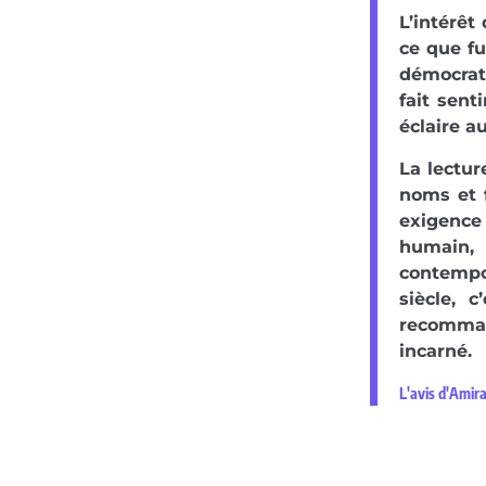
L’intérêt 
ce que fu
démocrati
fait sent
éclaire a
La lectu
noms et 
exigence 
humain, 
contempo
siècle, 
recomman
incarné.
L'avis d'Amir