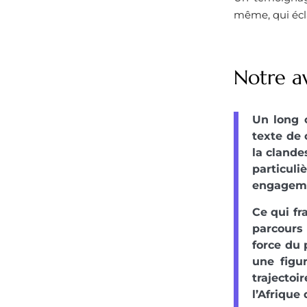
même, qui écla
Notre av
Un long 
texte de 
la clande
particuli
engagemen
Ce qui fr
parcours
force du
une figu
trajectoi
l’Afrique