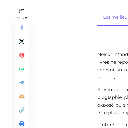
Les meilleu
Partager
Nelson Mande
livres ne rép
servent surt
enfants.
Si vous che
biographie pl
exposé ou sim
être plus ada
L’intérêt d’