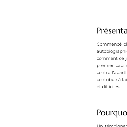
Présenta
Commencé clan
autobiographiq
comment ce je
premier cabine
contre l’apar
contribué à fa
et difficiles.
Pourquoi
Un témoignage