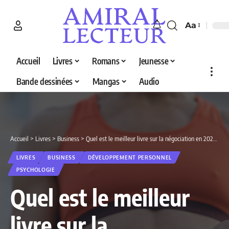
Aa
Accueil
Livres
Romans
Jeunesse
Bande dessinées
Mangas
Audio
Accueil
>
Livres
>
Business
>
Quel est le meilleur livre sur la négociation en 2026 ? Découvrez nos 5 sélections
LIVRES
BUSINESS
DÉVELOPPEMENT PERSONNEL
PSYCHOLOGIE
Quel est le meilleur
livre sur la